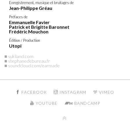
Enregistrement, musique et bruitages de
Jean-Philippe Gréau
Préfaces de
Emmanuelle Favier
Patrick et Brigitte Baronnet
Frédéric Mouchon
Édition / Production
Utopi
■ sukiland.com
■ stephanedebureau.fr
■ soundcloud.com/earmade
FACEBOOK
INSTAGRAM
VIMEO
YOUTUBE
BANDCAMP