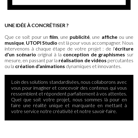
UNE IDÉE À CONCRÉTISER ?
Que ce soit pour un
film
, une
publicité
, une
affiche
ou une
musique
,
UTOPI Studio
est là pour vous accompagner. Nous
intervenons à chaque étape de votre projet : de l'
écriture
d'un scénario
original à la
conception de graphismes
sur
mesure, en passant par la
réalisation de vidéos
percutantes
ou la
création d'animations
dynamiques et innovantes.
Loin des solutions standardisées, nous collaborons avec
vous pour imaginer et concevoir des contenus qui vous
ressemblent et répondent parfaitement à vos attentes.
Quel que soit votre projet, nous sommes là pour en
faire une réalité unique et marquante en mettant à
votre service notre créativité et notre savoir-faire.